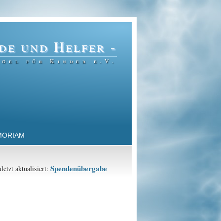
de und Helfer -
gel für Kinder e.V.
MORIAM
Spendenübergabe
uletzt aktualisiert: