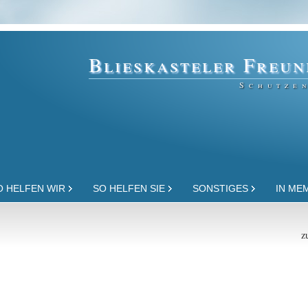
Blieskasteler Freun
Schutzen
O HELFEN WIR
SO HELFEN SIE
SONSTIGES
IN ME
z